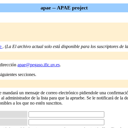
apae -- APAE project
ae
. (
La El archivo actual solo está disponible para los suscriptores de la 
 dirección
apae@pegaso.ific.uv.es
.
siguientes secciones.
le mandará un mensaje de correo electrónico pidiendole una confirmación
 administrador de la lista para que la apruebe. Se le notificará de la de
onibles a los que no estén suscritos.