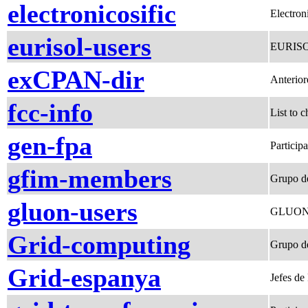
electronicosific
Electron
eurisol-users
EURISOL 
exCPAN-dir
Anterio
fcc-info
List to 
gen-fpa
Particip
gfim-members
Grupo de
gluon-users
GLUON
Grid-computing
Grupo d
Grid-espanya
Jefes de