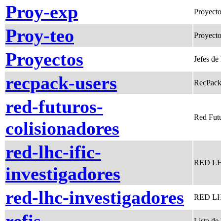
Proy-exp
Proyecto
Proy-teo
Proyecto
Proyectos
Jefes de
recpack-users
RecPack 
red-futuros-
Red Futu
colisionadores
red-lhc-ific-
RED LHC
investigadores
red-lhc-investigadores
RED LHC
Lista de