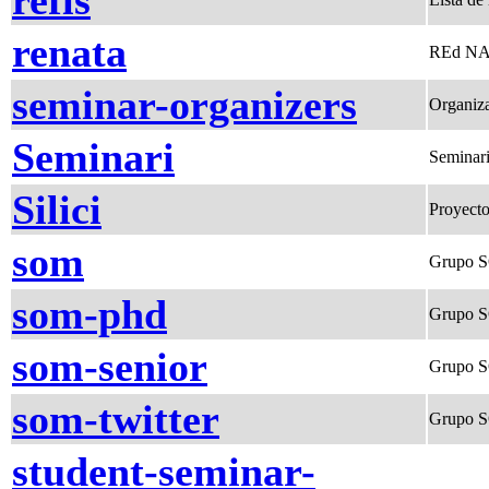
refis
renata
REd NAci
seminar-organizers
Organiza
Seminari
Seminari
Silici
Proyecto
som
Grupo 
som-phd
Grupo S
som-senior
Grupo S
som-twitter
Grupo S
student-seminar-