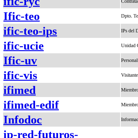
ific-ryc
Contrat
Ific-teo
Dpto. Te
ific-teo-ips
IPs del 
ific-ucie
Unidad C
Ific-uv
Persona
ific-vis
Visitant
ifimed
Miembro
ifimed-edif
Miembro
Infodoc
Informac
ip-red-futuros-