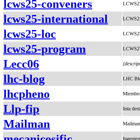
lcws25-conveners
LCWS25
lcws25-international
LCWS25 
lcws25-loc
LCWS25
lcws25-program
LCWS25 
Lecc06
[descrip
lhc-blog
LHC Blo
lhcpheno
Miembr
Llp-fip
lista de
Mailman
Mailman s
mecanicosific
Ingenier