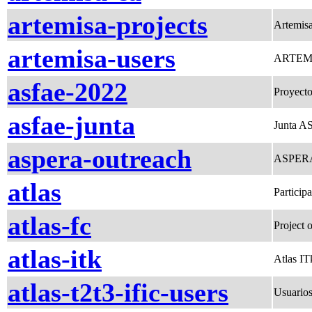
artemisa-projects
Artemisa
artemisa-users
ARTEM
asfae-2022
Proyect
asfae-junta
Junta 
aspera-outreach
ASPERA 
atlas
Particip
atlas-fc
Project
atlas-itk
Atlas IT
atlas-t2t3-ific-users
Usuarios