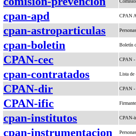
comision-prevencion
Comisio
cpan-apd
CPAN 
cpan-astroparticulas
Personas
cpan-boletin
Boletín 
CPAN-cec
CPAN - C
cpan-contratados
Lista de
CPAN-dir
CPAN - 
CPAN-ific
Firmante
cpan-institutos
CPAN-in
cpan-instrumentacion
Personas