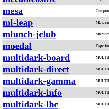
mesa
Componen
ml-leap
ML Lea
mlunch-jclub
Miembro
moedal
Experi
multidark-board
MULTIDA
multidark-direct
MULTIDA
multidark-gamma
MULTIDA
multidark-info
MULTID
multidark-lhc
MULTID