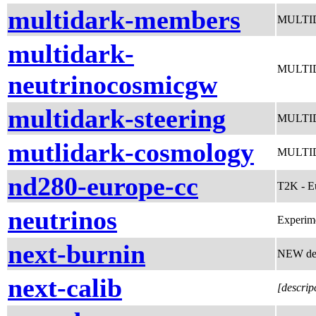
multidark-members
MULTI
multidark-
MULTIDAR
neutrinocosmicgw
multidark-steering
MULTID
mutlidark-cosmology
MULTID
nd280-europe-cc
T2K - E
neutrinos
Experim
next-burnin
NEW det
next-calib
[descrip