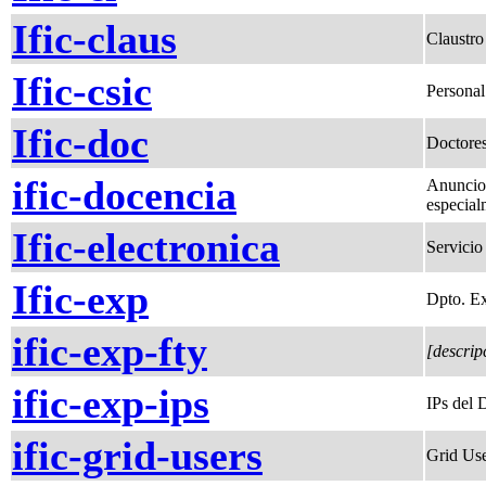
Ific-claus
Claustro
Ific-csic
Personal
Ific-doc
Doctores
ific-docencia
Anuncios
especial
Ific-electronica
Servicio
Ific-exp
Dpto. Ex
ific-exp-fty
[descrip
ific-exp-ips
IPs del 
ific-grid-users
Grid Us