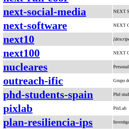
next-social-media
NEXT So
next-software
NEXT Co
next10
[descrip
next100
NEXT C
nucleares
Personal
outreach-ific
Grupo de
phd-students-spain
Phd stud
pixlab
PixLab
plan-resiliencia-ips
Investig