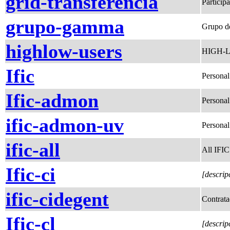
grid-transferencia
Particip
grupo-gamma
Grupo d
highlow-users
HIGH-LO
Ific
Personal
Ific-admon
Personal
ific-admon-uv
Persona
ific-all
All IFIC
Ific-ci
[descrip
ific-cidegent
Contrat
Ific-cl
[descrip