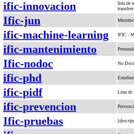
ific-innovacion
lista de
transfer
Ific-jun
Miembros
ific-machine-learning
IFIC - 
ific-mantenimiento
Personal
Ific-nodoc
No Doct
ific-phd
Estudian
ific-pidf
Lista de
ific-prevencion
Prevenci
Ific-pruebas
[descrip