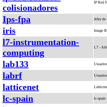
IP Red F
colisionadores
Ips-fpa
Jefes de
iris
Image Re
l7-instrumentation-
L7 - Adv
computing
lab133
Usuarios
labrf
Usuarios
latticenet
Latticen
lc-spain
lc-spain