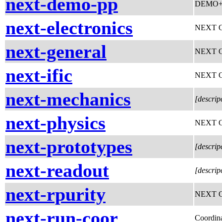
next-demo-pp
DEMO++ 
next-electronics
NEXT Co
next-general
NEXT Col
next-ific
NEXT Co
next-mechanics
[descrip
next-physics
NEXT Col
next-prototypes
[descrip
next-readout
[descrip
next-rpurity
NEXT Col
next-run-coor
Coordin