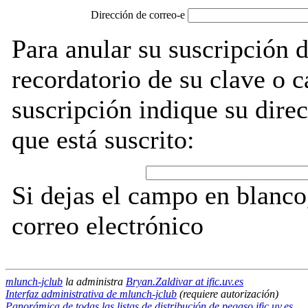
Dirección de correo-e
Para anular su suscripción 
recordatorio de su clave o 
suscripción indique su direc
que está suscrito:
Si dejas el campo en blanco,
correo electrónico
mlunch-jclub
la administra
Bryan.Zaldivar at ific.uv.es
Interfaz administrativa de mlunch-jclub
(requiere autorización)
Panorámica de todas las listas de distribución de pegaso.ific.uv.es