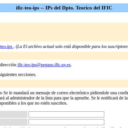
ific-teo-ips -- IPs del Dpto. Teorico del IFIC
-teo-ips
. (
La El archivo actual solo está disponible para los suscriptores
 dirección
ific-teo-ips@pegaso.ific.uv.es
.
siguientes secciones.
ario Se le mandará un mensaje de correo electrónico pidiendole una confi
 al administrador de la lista para que la apruebe. Se le notificará de la
isponibles a los que no estén suscritos.