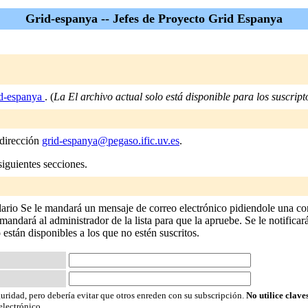
Grid-espanya -- Jefes de Proyecto Grid Espanya
d-espanya
. (
La El archivo actual solo está disponible para los suscripto
 dirección
grid-espanya@pegaso.ific.uv.es
.
siguientes secciones.
lario Se le mandará un mensaje de correo electrónico pidiendole una con
andará al administrador de la lista para que la apruebe. Se le notificará
o están disponibles a los que no estén suscritos.
guridad, pero debería evitar que otros enreden con su subscripción.
No utilice clave
electrónico.