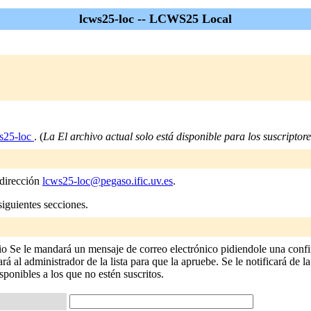
lcws25-loc -- LCWS25 Local
s25-loc
. (
La El archivo actual solo está disponible para los suscriptores
 dirección
lcws25-loc@pegaso.ific.uv.es
.
siguientes secciones.
io Se le mandará un mensaje de correo electrónico pidiendole una confi
 al administrador de la lista para que la apruebe. Se le notificará de la
isponibles a los que no estén suscritos.