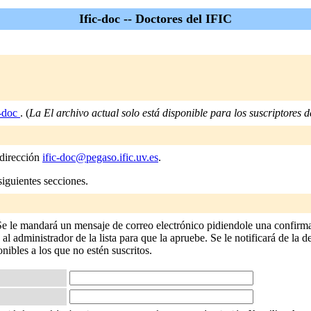
Ific-doc -- Doctores del IFIC
c-doc
. (
La El archivo actual solo está disponible para los suscriptores de
 dirección
ific-doc@pegaso.ific.uv.es
.
siguientes secciones.
 Se le mandará un mensaje de correo electrónico pidiendole una confirma
 administrador de la lista para que la apruebe. Se le notificará de la de
onibles a los que no estén suscritos.