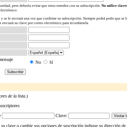
guridad, pero debería evitar que otros enreden con su subscripción.
No utilice clave
electrónico.
 y se le enviará una vez que confirme su subscripción. Siempre podrá pedir que se l
 enviará su clave por correo electrónico para recordarsela.
 mensaje
No
Sí
res de la lista.
)
suscriptores
-e
Clave:
 su clave o cambie sus opciones de suscripción indique su dirección de c