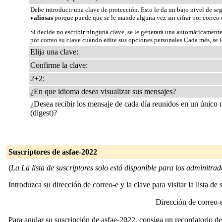
Debe introducir una clave de protección. Esto le da un bajo nivel de se
valiosas
porque puede que se le mande alguna vez sin cifrar por correo 
Si decide no escribir ninguna clave, se le generará una automáticamente
por correo su clave cuando edite sus opciones personales Cada més, se le
Elija una clave:
Confirme la clave:
2+2:
¿En que idioma desea visualizar sus mensajes?
¿Desea recibir los mensaje de cada día reunidos en un único
(digest)?
Suscriptores de asfae-2022
(
La La lista de suscriptores solo está disponible para los adminitrado
Introduzca su dirección de correo-e y la clave para visitar la lista de 
Dirección de correo
Para anular su suscripción de asfae-2022, consiga un recordatorio de