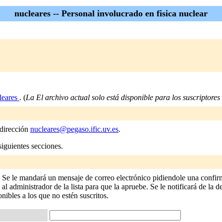
nucleares -- Personal involucrado en fisica nuclear
leares
. (
La El archivo actual solo está disponible para los suscriptores d
 dirección
nucleares@pegaso.ific.uv.es
.
siguientes secciones.
o Se le mandará un mensaje de correo electrónico pidiendole una confirm
 administrador de la lista para que la apruebe. Se le notificará de la de
onibles a los que no estén suscritos.