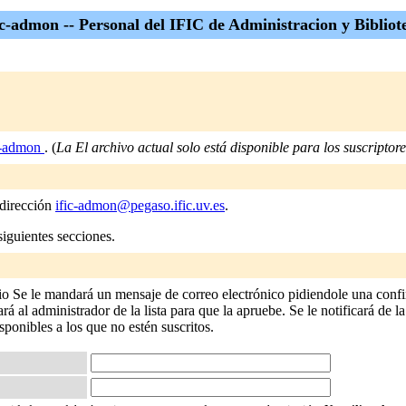
ic-admon -- Personal del IFIC de Administracion y Bibliot
c-admon
. (
La El archivo actual solo está disponible para los suscriptores
 dirección
ific-admon@pegaso.ific.uv.es
.
siguientes secciones.
io Se le mandará un mensaje de correo electrónico pidiendole una confi
 al administrador de la lista para que la apruebe. Se le notificará de la
isponibles a los que no estén suscritos.