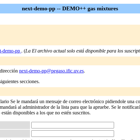
next-demo-pp -- DEMO++ gas mixtures
t-demo-pp
. (
La El archivo actual solo está disponible para los suscripto
 dirección
next-demo-pp@pegaso.ific.uv.es
.
siguientes secciones.
lario Se le mandará un mensaje de correo electrónico pidiendole una con
andará al administrador de la lista para que la apruebe. Se le notificará
o están disponibles a los que no estén suscritos.