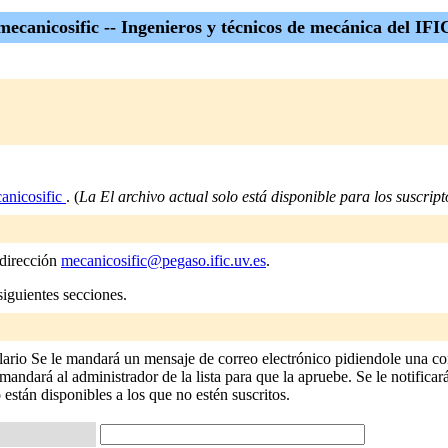
mecanicosific -- Ingenieros y técnicos de mecánica del IFI
anicosific
. (
La El archivo actual solo está disponible para los suscripto
 dirección
mecanicosific@pegaso.ific.uv.es
.
siguientes secciones.
lario Se le mandará un mensaje de correo electrónico pidiendole una co
andará al administrador de la lista para que la apruebe. Se le notificará
o están disponibles a los que no estén suscritos.