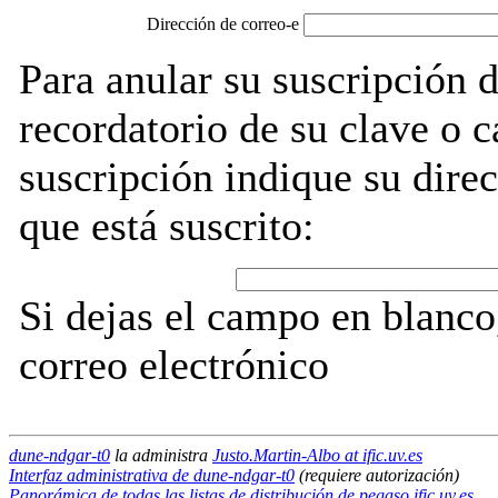
Dirección de correo-e
Para anular su suscripción 
recordatorio de su clave o 
suscripción indique su direc
que está suscrito:
Si dejas el campo en blanco,
correo electrónico
dune-ndgar-t0
la administra
Justo.Martin-Albo at ific.uv.es
Interfaz administrativa de dune-ndgar-t0
(requiere autorización)
Panorámica de todas las listas de distribución de pegaso.ific.uv.es